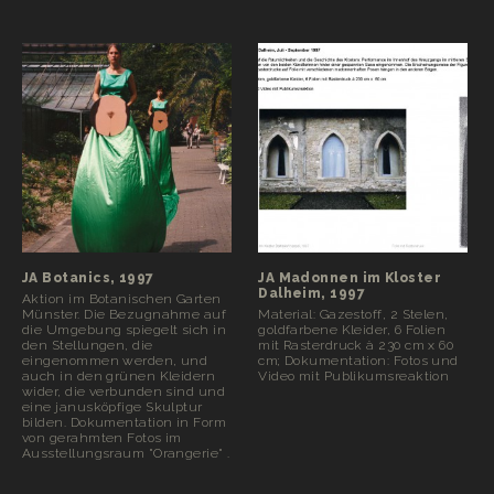
JA Botanics, 1997
JA Madonnen im Kloster
Dalheim, 1997
Aktion im Botanischen Garten
Münster. Die Bezugnahme auf
Material: Gazestoff, 2 Stelen,
die Umgebung spiegelt sich in
goldfarbene Kleider, 6 Folien
den Stellungen, die
mit Rasterdruck à 230 cm x 60
eingenommen werden, und
cm; Dokumentation: Fotos und
auch in den grünen Kleidern
Video mit Publikumsreaktion
wider, die verbunden sind und
eine janusköpfige Skulptur
bilden. Dokumentation in Form
von gerahmten Fotos im
Ausstellungsraum "Orangerie" .