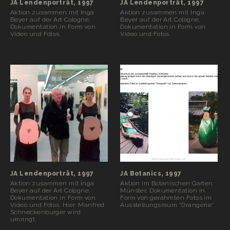
JA Lendenporträt, 1997
JA Lendenporträt, 1997
Aktion zusammen mit Inga
Aktion zusammen mit Inga
Beyer auf der Art Cologne,
Beyer auf der Art Cologne,
Dokumentation in Form von
Dokumentation in Form von
Video und Fotos.
Video und Fotos.
JA Lendenporträt, 1997
JA Botanics, 1997
Aktion zusammen mit Inga
Aktion im Botanischen Garten
Beyer auf der Art Cologne,
Münster; Dokumentation in
Dokumentation in Form von
Form von gerahmten Fotos im
Video und Fotos. Hier: Manfred
Ausstellungsraum "Orangerie" .
Schneckenburger wird
umringt.