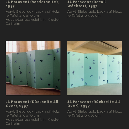
JA Paravent (Vorderseite),
JA Paravent (Detail
1997
Wächter), 1997
Acryl, Siebdruck, Lack auf Holz,
Acryl, Siebdruck, Lack auf Holz,
je Tafel 230 x 70 cm ,
je Tafel 230 x 70 cm
Ausstellungsansicht im Kloster
Dalheim
JA Paravent (Rückseite All
JA Paravent (Rückseite All
Over), 1997
Over), 1997
Acryl, Siebdruck, Lack auf Holz,
Acryl, Siebdruck, Lack auf Holz,
je Tafel 230 x 70 cm ,
je Tafel 230 x 70 cm
Ausstellungsansicht im Kloster
Dalheim