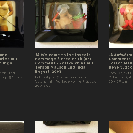
 und
JA Welcome to the insects -
JA Aufwärm
ories mit
Hommage á Fred Frith (Art
Comments -
d Inga
Comment - Postkalories mit
Torson Mau
Torson Mausch und Inga
Beyer), 200
Beyer), 2003
hmen und
Foto-Objekt 
on je 5 Stück,
Foto-Objekt (Glasrahmen und
Colorprint), A
Colorprint), Auflage von je 5 Stück,
20 x 25 cm
20 x 25 cm