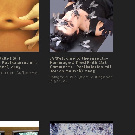
Ballet (Art
JA Welcome to the insects-
 Postkalories mit
Hommage á Fred Frith (Art
ch), 2003
Comments - Postkalories mit
Torson Mausch), 2003
0 x 30 cm, Auflage von
Fotografie, 20 x 30 cm, Auflage von
je 5 Stück,