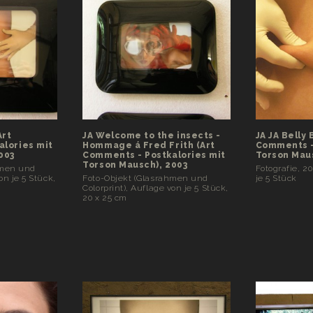
Art
JA Welcome to the insects -
JA JA Belly 
alories mit
Hommage á Fred Frith (Art
Comments -
003
Comments - Postkalories mit
Torson Maus
Torson Mausch), 2003
hmen und
Fotografie, 2
on je 5 Stück,
Foto-Objekt (Glasrahmen und
je 5 Stück
Colorprint), Auflage von je 5 Stück,
20 x 25 cm