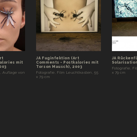
rt
JA Fuginfektion (Art
JA Rückenfl
alories mit
Comments - Postkalories mit
Solarisatio
003
Torson Mausch), 2003
Fotografie, F
m, Auflage von
Fotografie, Film Leuchtkasten, 55
x 79 cm
x 79 cm