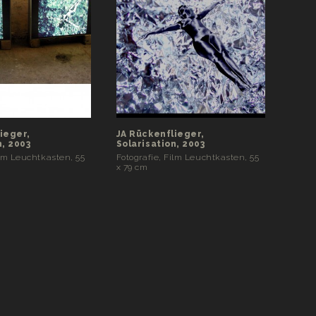
ieger,
JA Rückenflieger,
n, 2003
Solarisation, 2003
ilm Leuchtkasten, 55
Fotografie, Film Leuchtkasten, 55
x 79 cm