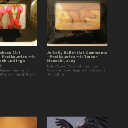
phase (Art
JA Belly Ballet (Art Comments
 Postkalories mit
- Postkalories mit Torson
sch und Inga
Mausch), 2003
3
Foto-Objekt (Glasrahmen und
(Glasrahmen und
Colorprint), Auflage von je 5 Stück,
uflage von je 5 Stück,
20 x 25 cm