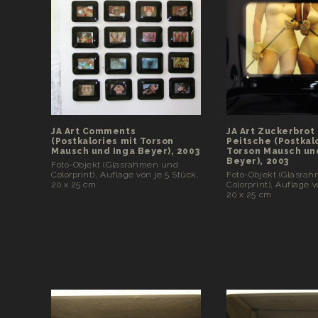
JA Art Comments
JA Art Zuckerbrot
(Postkalories mit Torson
Peitsche (Postkal
Mausch und Inga Beyer), 2003
Torson Mausch un
Beyer), 2003
Foto-Objekt (Glasrahmen und
Colorprint), Auflage von je 5 Stück,
Foto-Objekt (Glasra
20 x 25 cm
Colorprint), Auflage v
20 x 25 cm