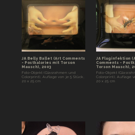
JA Belly Ballet (Art Comments
JA Fluginfektion (
- Postkalories mit Torson
Comments - Postk
Mausch), 2003
Torson Mausch), 2
Foto-Objekt (Glasrahmen und
Foto-Objekt (Glasra
Colorprint), Auflage von je 5 Stück,
Colorprint), Auflage v
20 x 25 cm
20 x 25 cm