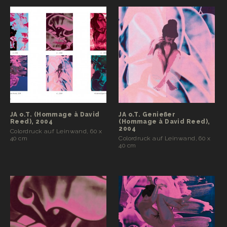
JA o.T. (Hommage à David
JA o.T. Genießer
Reed), 2004
(Hommage à David Reed),
2004
Colordruck auf Leinwand, 60 x
40 cm
Colordruck auf Leinwand, 60 x
40 cm